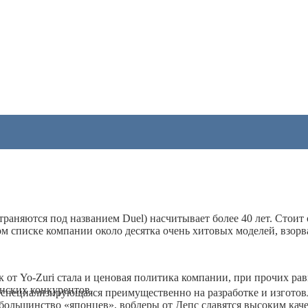
траняются под названием Duel) насчитывает более 40 лет. Стоит 
 списке компании около десятка очень хитовых моделей, взор
от Yo-Zuri стала и ценовая политика компании, при прочих ра
нских конкурентов.
 специализирующаяся преимущественно на разработке и изгото
ольшинство «японцев», воблеры от Депс славятся высоким каче