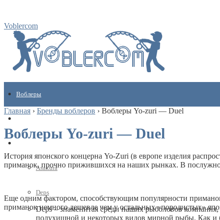
Voblercom
Воблеры
Главная
›
Бренды воблеров
›
Воблеры Yo-zuri — Duel
Кулинарные рецепты
Воблеры Yo-zuri — Duel
Бренды
История японского концерна Yo-Zuri (в европе изделия распрос
приманок, прочно прижившихся на наших рынках. В послужном
Asakura
Deps
Еще одним фактором, способствующим популярности приманок 
приманок немного дешевле чем у остальных «породистых» япо
Deps – знаменитая среди наших рыболовов компания,
полухищной и некоторых видов мирной рыбы. Как и б