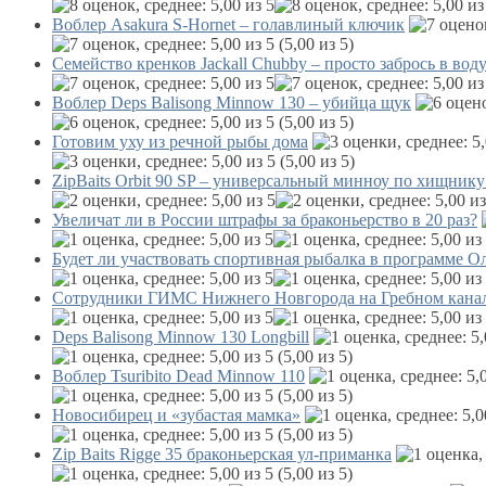
Воблер Asakura S-Hornet – голавлиный ключик
(5,00 из 5)
Семейство кренков Jackall Chubby – просто забрось в вод
Воблер Deps Balisong Minnow 130 – убийца щук
(5,00 из 5)
Готовим уху из речной рыбы дома
(5,00 из 5)
ZipBaits Orbit 90 SP – универсальный минноу по хищник
Увеличат ли в России штрафы за браконьерство в 20 раз?
Будет ли участвовать спортивная рыбалка в программе 
Сотрудники ГИМС Нижнего Новгорода на Гребном канал
Deps Balisong Minnow 130 Longbill
(5,00 из 5)
Воблер Tsuribito Dead Minnow 110
(5,00 из 5)
Новосибирец и «зубастая мамка»
(5,00 из 5)
Zip Baits Rigge 35 браконьерская ул-приманка
(5,00 из 5)