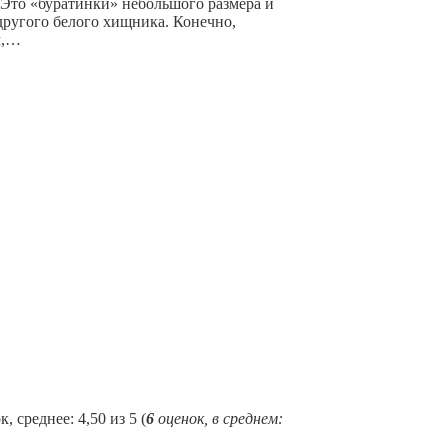
 Это «буратинки» небольшого размера и
другого белого хищника. Конечно,
м,…
(
6
оценок, в среднем: