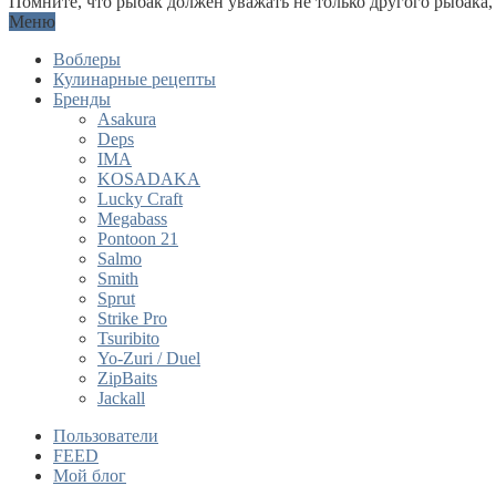
Помните, что рыбак должен уважать не только другого рыбака,
Меню
Воблеры
Кулинарные рецепты
Бренды
Asakura
Deps
IMA
KOSADAKA
Lucky Craft
Megabass
Pontoon 21
Salmo
Smith
Sprut
Strike Pro
Tsuribito
Yo-Zuri / Duel
ZipBaits
Jackall
Пользователи
FEED
Мой блог