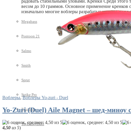
радовать стабильными уловами. Кренки Среди этого 
весом до 10 граммов. Основное применение кренков о
изначально многие воблеры разрабатывались под ловл
Megabass
Pontoon 21
Salmo
Smith
Sprut
Strike Pro
Воблеры
,
Воблеры Yo-zuri - Duel
Yo-Zuri (Duel) Aile Magnet – шед-миноу
Tsuribito
Yo-Zuri / Duel
4,50
из 5
)