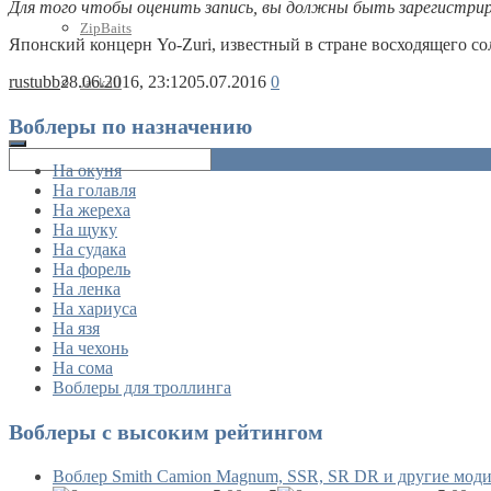
Для того чтобы оценить запись, вы должны быть зарегистри
ZipBaits
Японский концерн Yo-Zuri, известный в стране восходящего с
rustubb
28.06.2016, 23:12
05.07.2016
0
Jackall
Воблеры по назначению
На окуня
На голавля
На жереха
На щуку
На судака
На форель
На ленка
На хариуса
На язя
На чехонь
На сома
Воблеры для троллинга
Воблеры с высоким рейтингом
Воблер Smith Camion Magnum, SSR, SR DR и другие мод