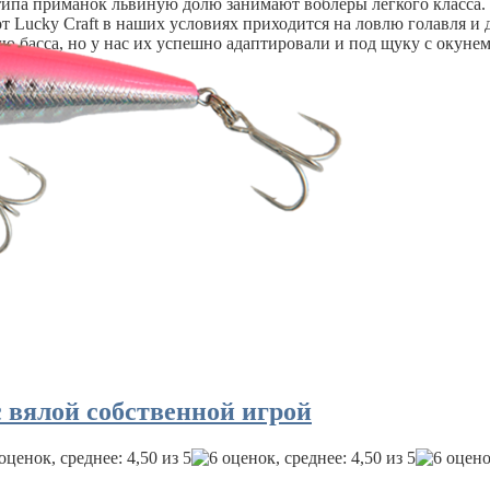
типа приманок львиную долю занимают воблеры легкого класса.
т Lucky Craft в наших условиях приходится на ловлю голавля и 
ю басса, но у нас их успешно адаптировали и под щуку с окуне
 с вялой собственной игрой