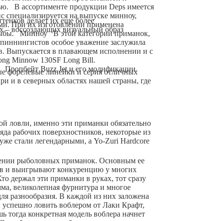
ью. В ассортименте продукции Deps имеется
с специализируется на выпуске минноу,
тенков делает их еще более
ми. При их изготовлении применена
х – воссоздающих визуальный образ
 рыбы. Минноу В этой категории приманок,
х спиннингистов особое уважение заслужила
ов. Выпускается в плавающем исполнении и с
song Minnow 130SF Long Bill.
Пропбейт Buzz Jet и его модификации.
вые форелевые линейки и серия отличных
ри и в северных областях нашей страны, где
вой ловли, именно эти приманки обязательно
еяда рабочих поверхностников, некоторые из
уже стали легендарными, а Yo-Zuri Hardcore
влении рыболовных приманок. Основным ее
ров и выигрывают конкуренцию у многих
о держал эти приманки в руках, тот сразу
мма, великолепная фурнитура и многое
для разнообразия. В каждой из них заложена
ы успешно ловить воблером от Лаки Крафт,
ь тогда конкретная модель воблера начнет