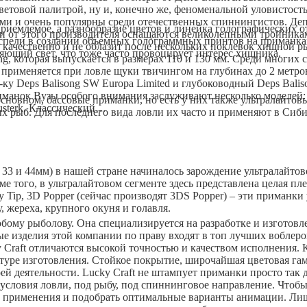
етовой палитрой, ну и, конечно же, феноменальной уловистост
ми и очень популярны среди отечественных спиннингистов. Деп
риемлемое, а разнообразие цветов и линейка голографических от
и от этого производителя оснащаются великолепными тройника
спели в создании объемных голограммных принтов на приманка
качественно и не облазит после нескольких поклевок хищной
яющий свет, что тоже часто провоцирует интерес хищника.
ong, которая выпускается в размерах 110 и 130 мм. Среди многи
и применяется при ловле щуки твичингом на глубинах до 2 метр
ку Deps Balisong SW Europa Limited и глубоководный Deps Bali
анок Вузы особого внимания заслуживают несколько моделей: 
основном, бассовые приманки, но есть у них также ультралайто
usterk. Классический…
х рыб. Для последнего вида ловли их часто и применяют в Сиби
 33 и 44мм) в нашей стране начиналось зарождение ультралайто
е того, в ультралайтовом сегменте здесь представлена целая пл
y Tip, 3D Popper (сейчас производят 3DS Popper) – эти приманки 
 жереха, крупного окуня и голавля.
любому рыболову. Она специализируется на разработке и изгото
ые изделия этой компании по праву входят в топ лучших вобле
Craft отличаются высокой точностью и качеством исполнения. Кт
льтуре изготовления. Стойкое покрытие, широчайшая цветовая га
ей деятельности. Lucky Craft не штампует приманки просто так 
условия ловли, под рыбу, под спиннинговое направление. Чтоб
ом применения и подобрать оптимальные варианты анимации. Лиш