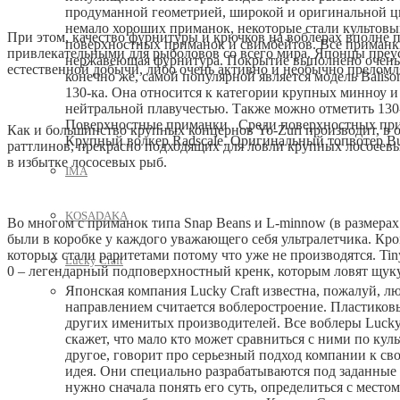
продуманной геометрией, широкой и оригинальной цв
немало хороших приманок, некоторые стали культовы
При этом, качество фурнитуры и крючков на воблерах вполне п
поверхностных приманок и свимбейтов. Все приманк
привлекательными для рыболовов со всего мира. Японцы преу
нержавеющая фурнитура. Покрытие выполнено очень 
естественной добычи, либо очень активно и необычно преломл
конечно же, самой популярной является модель Balis
130-ка. Она относится к категории крупных минноу 
нейтральной плавучестью. Также можно отметить 130-
Поверхностные приманки Среди поверхностных прим
Как и большинство крупных концернов Yo-Zuri производит, в 
Крупный волкер Radscale. Оригинальный топвотер B
раттлинов, прекрасно подходящих для ловли крупных лососевы
в избытке лососевых рыб.
IMA
KOSADAKA
Во многом с приманок типа Snap Beans и L-minnow (в размерах
были в коробке у каждого уважающего себя ультралетчика. Кром
которых стали раритетами потому что уже не производятся. Tin
Lucky Craft
0 – легендарный подповерхностный кренк, которым ловят щуку,
Японская компания Lucky Craft известна, пожалуй, 
направлением считается воблеростроение. Пластиков
других именитых производителей. Все воблеры Lucky 
скажет, что мало кто может сравниться с ними по ку
другое, говорит про серьезный подход компании к сво
идея. Они специально разрабатываются под заданные 
нужно сначала понять его суть, определиться с мест