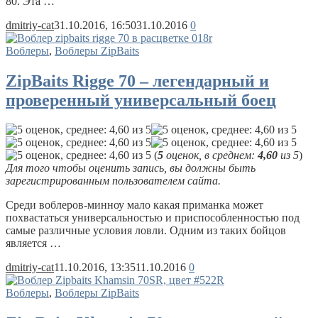
80. Эта …
dmitriy-cat
31.10.2016, 16:50
31.10.2016
0
Воблеры
,
Воблеры ZipBaits
ZipBaits Rigge 70 – легендарный и
проверенный универсальный боец
(
5
оценок, в среднем:
4,60
из 5
)
Для того чтобы оценить запись, вы должны быть
зарегистрированным пользователем сайта.
Среди воблеров-минноу мало какая приманка может
похвастаться универсальностью и приспособленностью под
самые различные условия ловли. Одним из таких бойцов
является …
dmitriy-cat
11.10.2016, 13:35
11.10.2016
0
Воблеры
,
Воблеры ZipBaits