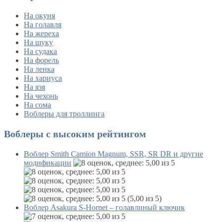
На окуня
На голавля
На жереха
На щуку
На судака
На форель
На ленка
На хариуса
На язя
На чехонь
На сома
Воблеры для троллинга
Воблеры с высоким рейтингом
Воблер Smith Camion Magnum, SSR, SR DR и другие
модификации
(5,00 из 5)
Воблер Asakura S-Hornet – голавлиный ключик