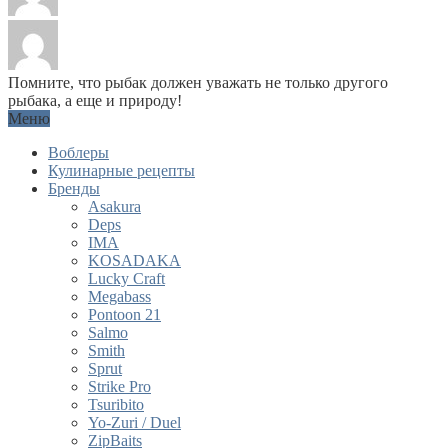
Помните, что рыбак должен уважать не только другого
рыбака, а еще и природу!
Меню
Воблеры
Кулинарные рецепты
Бренды
Asakura
Deps
IMA
KOSADAKA
Lucky Craft
Megabass
Pontoon 21
Salmo
Smith
Sprut
Strike Pro
Tsuribito
Yo-Zuri / Duel
ZipBaits