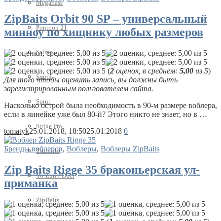
Megabass
ZipBaits Orbit 90 SP – универсальный
Pontoon 21
минноу по хищнику любых размеров
Salmo
(
2
оценок, в среднем:
5,00
из 5
)
Smith
Для того чтобы оценить запись, вы должны быть
зарегистрированным пользователем сайта.
Sprut
Насколько острой была необходимость в 90-м размере воблера,
если в линейке уже был 80-й? Этого никто не знает, но в …
Strike Pro
tomatyk
25.01.2018, 18:50
25.01.2018
0
Бренды воблеров
,
Воблеры
,
Воблеры ZipBaits
Tsuribito
Zip Baits Rigge 35 браконьерская ул-
Yo-Zuri / Duel
приманка
ZipBaits