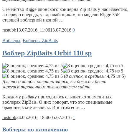
Семейство Rigge японского концерна Zip Baits у нас известно,
в первую очередь, ультралайтщикам, по модели Rigge 35F
ставшей воблерной иконой …
rustubb
13.07.2016, 11:06
13.07.2016
0
Воблеры
,
Воблеры ZipBaits
Воблер ZipBaits Orbit 110 sp
(
8
оценок, в среднем:
4,75
из 5
)
Для того чтобы оценить запись, вы должны быть
зарегистрированным пользователем сайта.
Каждому рыбаку приходилось слышать о знаменитых
воблерах ZipBais. О них говорят, что это специальные
браконьерские девайсы. И в этом есть …
rustubb
24.05.2016, 18:46
05.07.2016
1
Воблеры по назначению