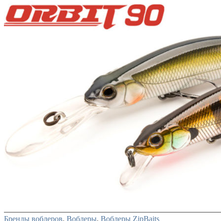
исполнения. Кто держал эти приманки в руках, тот
сразу скажет, что мало кто может сравниться с ними
по культуре изготовления. Стойкое покрытие,
широчайшая цветовая гамма, великолепная
фурнитура и многое другое, говорит про серьезный
подход компании к своей деятельности. Lucky Craft
не штампует приманки просто так для разнообразия.
В каждой из них заложена идея. Они специально
разрабатываются под заданные условия ловли, под
рыбу, под спиннинговое направление. Чтобы
успешно ловить воблером от Лаки Крафт, нужно
сначала понять его суть, определиться с местом
применения и подобрать оптимальные варианты
анимации. Лишь тогда конкретная модель воблера
начнет радовать стабильными уловами. Кренки
Среди этого типа приманок львиную долю
занимают воблеры легкого класса. Это «буратинки»
небольшого размера и весом до 10 граммов.
Основное применение кренков от Lucky Craft в
наших условиях приходится на ловлю голавля и
другого белого хищника. Конечно, изначально
многие воблеры разрабатывались под ловлю басса,
но у нас их успешно адаптировали и под щуку с
окунем,…
Бренды воблеров
,
Воблеры
,
Воблеры ZipBaits