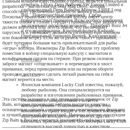
Главным козырем известнейшего бренда, является уникальная
отметить 130-ку Deps Balisong SW Europa Limited и
разработка – магнитная система Mag Drive, которая
глубоководный Deps Balisong Minnow 130SF Long
способствует увеличению дальности заброса приманки.
Bill. Поверхностные приманки Среди
Поскольку правильно огруженный воблер имеет центр
поверхностных приманок Вузы особого внимания
тяжести ближе к голове («груди») приманки, при забросе он
заслуживают несколько моделей: Пропбейт Buzz Jet
должен вертеться или лететь боком, что увеличивает
и его модификации. Крупный волкер Radscale.
парусность и уменьшает дальность (особенно при лобовом
Оригинальный топвотер Busterk. Классический…
или боковом ветре). Если же огрузить «хвост» приманки,
будет потеряна большая часть привлекательной для рыбы
IMA
«игры» воблера. Инженеры Zip Baits обошли эту проблему
поместив в воблер специальную капсулу с магнитом и
вольфрамовым грузом на стержне. При резком силовом
KOSADAKA
забросе магнит «отщелкивает» и перемещается в хвост
приманки, перед приводнением или на первом обороте
проводки достаточно сделать легкий рывочек на себя и
Lucky Craft
магнит вернется на место.
Японская компания Lucky Craft известна, пожалуй,
любому рыболову. Она специализируется на
разработке и изготовлении рыболовных приманок.
Эта система заложена в ряд легендарных приманок от Zip
Основным ее направлением считается
Baits, которые производят воблера высшего качества
воблеростроение. Пластиковые изделия этой
оснащенные самыми современными инженерными фишками
компании по праву входят в топ лучших воблеров и
и лучшей японской фурнитурой. Именно поэтому продукция
выигрывают конкуренцию у многих других
Zip Baits в России считается эталоном hi-end класса приманок.
именитых производителей. Все воблеры Lucky Craft
отличаются высокой точностью и качеством