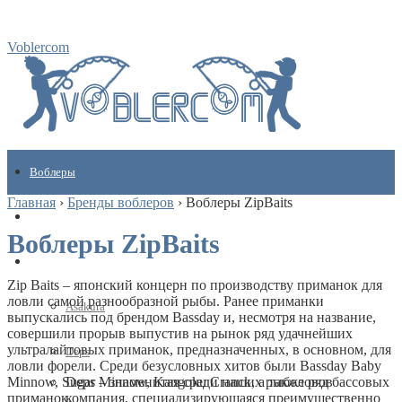
Voblercom
Воблеры
Главная
›
Бренды воблеров
›
Воблеры ZipBaits
Кулинарные рецепты
Воблеры ZipBaits
Бренды
Zip Baits – японский концерн по производству приманок для
ловли самой разнообразной рыбы. Ранее приманки
Asakura
выпускались под брендом Bassday и, несмотря на название,
совершили прорыв выпустив на рынок ряд удачнейших
ультралайтовых приманок, предназначенных, в основном, для
Deps
ловли форели. Среди безусловных хитов были Bassday Baby
Deps – знаменитая среди наших рыболовов
Minnow, Sugar Minnow, Kangoku Cranck, а также ряд бассовых
компания, специализирующаяся преимущественно
приманок.