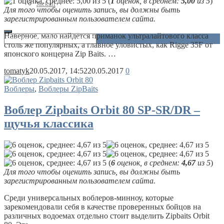
(
1
оценок, в среднем:
5,00
из 5
)
Jackall
Для того чтобы оценить запись, вы должны быть
зарегистрированным пользователем сайта.
Наверное, мало найдется приманок ультралайтового класса
столь же популярных, а главное уловистых, как Rigge 35F от
японского концерна Zip Baits. …
tomatyk
20.05.2017, 14:52
20.05.2017
0
Воблеры
,
Воблеры ZipBaits
Воблер Zipbaits Orbit 80 SP-SR/DR –
щучья классика
(
6
оценок, в среднем:
4,67
из 5
)
Для того чтобы оценить запись, вы должны быть
зарегистрированным пользователем сайта.
Среди универсальных воблеров-минноу, которые
зарекомендовали себя в качестве проверенных бойцов на
различных водоемах отдельно стоит выделить Zipbaits Orbit