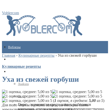
Voblercom
Воблеры
Главная
›
Кулинарные рецепты
›
Уха из свежей горбуши
Кулинарные рецепты
Кулинарные рецепты
Бренды
Уха из свежей горбуши
Asakura
Deps
(
1
оценок, в среднем:
5,00
из 5
)
Deps – знаменитая среди наших рыболовов
Для того чтобы оценить запись, вы должны быть
компания, специализирующаяся преимущественно
зарегистрированным пользователем сайта.