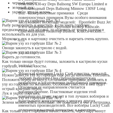
черный перец;
отметить 130-ку Deps Balisong SW Europa Limited и
зеленый лук;
глубоководный Deps Balisong Minnow 130SF Long
укроп и другая зелень.
Bill. Поверхностные приманки Среди
поверхностных приманок Вузы особого внимания
заслуживают несколько моделей: Пропбейт Buzz Jet
Рыбу разморозить и очистить. Если часть горбуши
и его модификации. Крупный волкер Radscale.
предназначена для засолки, то отделить от тушек головы и
Оригинальный топвотер Busterk. Классический…
использовать их для ухи.
Морковку, лук и картошку очистить и нарезать очень крупно.
IMA
Овощи закинуть в кастрюлю с водой.
KOSADAKA
Варить до готовности.
Как только овощи будут готовы, заложить в кастрюлю куски
Lucky Craft
горбуши, головы, хвосты.
Японская компания Lucky Craft известна, пожалуй,
Нужно довести уху из горбуши еще раз до кипения. Посолить.
любому рыболову. Она специализируется на
Положить перец по вкусу. Остальные приправы добавлять в
разработке и изготовлении рыболовных приманок.
уху из горбуши по желанию. Особенно уместен в ней будет
Основным ее направлением считается
острый красный перец.
воблеростроение. Пластиковые изделия этой
Лук и укроп порезать.
компании по праву входят в топ лучших воблеров и
выигрывают конкуренцию у многих других
Зелени можно взять побольше. Не помешает в ухе и петрушка.
именитых производителей. Все воблеры Lucky Craft
отличаются высокой точностью и качеством
Как только уха с горбушей начнет кипеть, через пару минут