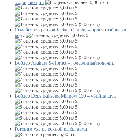
модификации
(5,00 из 5)
Семейство кренков Jackall Chubby – просто забрось в
воду
(5,00 из 5)
Воблер Asakura S-Hornet – голавлиный ключик
(5,00 из 5)
Воблер Deps Balisong Minnow 130 – убийца щук
(5,00 из 5)
Готовим уху из речной рыбы дома