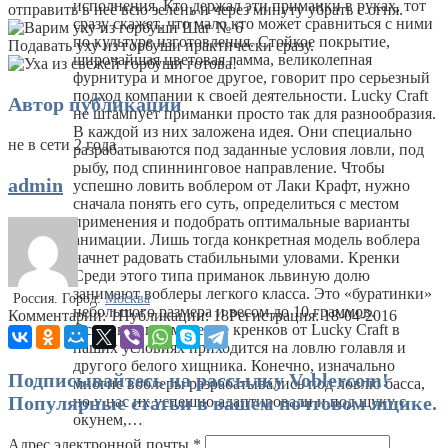
исполнения. Кто держал эти приманки в руках, тот
отправить в неё всю зелень и через минуту убрать с огня.
сразу скажет, что мало кто может сравниться с ними
по культуре изготовления. Стойкое покрытие,
Подавать уху из горбуши практически сразу.
широчайшая цветовая гамма, великолепная
фурнитура и многое другое, говорит про серьезный
подход компании к своей деятельности. Lucky Craft
Автор публикации
не штампует приманки просто так для разнообразия.
В каждой из них заложена идея. Они специально
не в сети 2 года
разрабатываются под заданные условия ловли, под
рыбу, под спиннинговое направление. Чтобы
admin
успешно ловить воблером от Лаки Крафт, нужно
сначала понять его суть, определиться с местом
применения и подобрать оптимальные варианты
анимации. Лишь тогда конкретная модель воблера
начнет радовать стабильными уловами. Кренки
Среди этого типа приманок львиную долю
занимают воблеры легкого класса. Это «буратинки»
Россия.
Город:
Москва
небольшого размера и весом до 10 граммов.
Комментарии: 1
Публикации: 18
Регистрация: 18-04-2016
Основное применение кренков от Lucky Craft в
наших условиях приходится на ловлю голавля и
другого белого хищника. Конечно, изначально
Подписывайтесь на рассылку Voblercom!
многие воблеры разрабатывались под ловлю басса,
Популярные статьи в вашем почтовом ящике.
но у нас их успешно адаптировали и под щуку с
окунем,…
Адрес электронной почты
*