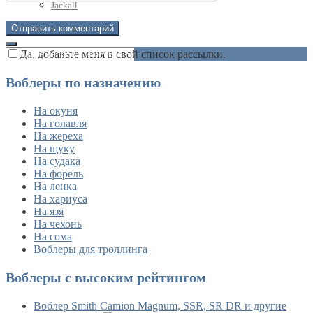
Jackall
Да, добавьте меня в свой список рассылки.
Воблеры по назначению
На окуня
На голавля
На жереха
На щуку
На судака
На форель
На ленка
На хариуса
На язя
На чехонь
На сома
Воблеры для троллинга
Воблеры с высоким рейтингом
Воблер Smith Camion Magnum, SSR, SR DR и другие