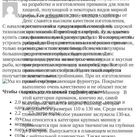
на разработке и изготовлении приманок для ловли
хищной, полухищной и некоторых видов мирной
рыбы. Как и большинство «японцев», воблеры от
Материал от:
admin
20.10.2016, 18:20
20.10.2016
0
Депс славятся высоким качеством изготовления,
просчитанной и продуманной геометрией, широкой
С началом летнего сезона начался промысловый лов
и оригинальной цветовой палитрой, ну и, конечно
тихоокеанских лососей. Первой идет горбуша. Если удалось
же, феноменальной уловистостью. В ассортименте
купить свежевыловленную красную рыбу, то это повод, чтобы
продукции Deps имеется немало хороших приманок,
устроить рыбный день и приготовить из неё множество не
некоторые стали культовыми и очень популярны
только вкусных, но и полезных блюд. Ясно, что в
среди отечественных спиннингистов. Депс
большинство регионов горбуша будет доставлена в
специализируется на выпуске минноу,
замороженном виде, тем не менее это очень свежая и вкусная
поверхностных приманок и свимбейтов. Все
рыба, которая перенесла всего одну заморозку, при которой не
приманки от этого производителя оснащаются
потеряла своих полезных свойств. Уха из такой горбуши
великолепными тройниками. При их изготовлении
получается замечательная.
применена нержавеющая фурнитура. Покрытие
выполнено очень качественно и не облазит после
Чтобы сварить уху из свежей горбуши нужно:
нескольких поклевок хищной рыбы. Минноу В
этой категории приманок, конечно же, самой
2,0 кг рыбы, лучше взять несколько голов, хвостов и
популярной является модель Balisong, которая
одну целую рыбку;
выпускается в размерах 110 и 130 мм. Среди многих
2,2 — 2,5 литра воды;
спиннингистов особое уважение заслужила 130-ка.
лук;
Она относится к категории крупных минноу и
морковь;
применяется при ловле щуки твичингом на глубинах
пару картошин;
до 2 метров. Выпускается в плавающем исполнении
соль;
и с нейтральной плавучестью. Также можно