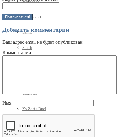
Megabass
Pontoon 21
Добавить комментарий
Salmo
Ваш адрес email не будет опубликован.
Smith
Комментарий
Sprut
Strike Pro
Tsuribito
Имя
Yo-Zuri / Duel
ZipBaits