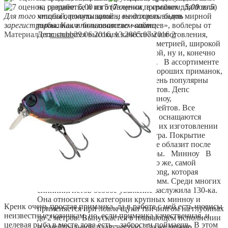
на разработке и изготовлении приманок для ловли
(
7
оценок, в среднем:
5,00
из 5
)
хищной, полухищной и некоторых видов мирной
Для того чтобы оценить запись, вы должны быть
рыбы. Как и большинство «японцев», воблеры от
зарегистрированным пользователем сайта.
Депс славятся высоким качеством изготовления,
Материал от:
rustubb
29.06.2016, 13:28
05.07.2016
2
просчитанной и продуманной геометрией, широкой
и оригинальной цветовой палитрой, ну и, конечно
же, феноменальной уловистостью. В ассортименте
продукции Deps имеется немало хороших приманок,
некоторые стали культовыми и очень популярны
среди отечественных спиннингистов. Депс
специализируется на выпуске минноу,
поверхностных приманок и свимбейтов. Все
приманки от этого производителя оснащаются
великолепными тройниками. При их изготовлении
применена нержавеющая фурнитура. Покрытие
выполнено очень качественно и не облазит после
нескольких поклевок хищной рыбы. Минноу В
этой категории приманок, конечно же, самой
популярной является модель Balisong, которая
выпускается в размерах 110 и 130 мм. Среди многих
спиннингистов особое уважение заслужила 130-ка.
Она относится к категории крупных минноу и
Кренк очень простая приманка, да в работе с ней есть нюансы
применяется при ловле щуки твичингом на глубинах
неизвестные новичкам, но, если приманка качественная, и
до 2 метров. Выпускается в плавающем исполнении
целевая рыба в месте лова есть – забрось и поймаешь. В этом
и с нейтральной плавучестью. Также можно