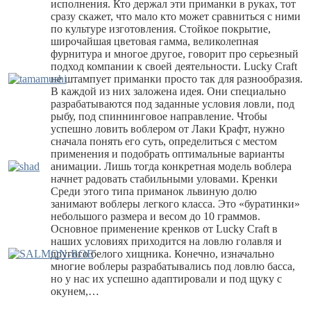
исполнения. Кто держал эти приманки в руках, тот
сразу скажет, что мало кто может сравниться с ними
по культуре изготовления. Стойкое покрытие,
широчайшая цветовая гамма, великолепная
фурнитура и многое другое, говорит про серьезный
подход компании к своей деятельности. Lucky Craft
не штампует приманки просто так для разнообразия.
В каждой из них заложена идея. Они специально
разрабатываются под заданные условия ловли, под
рыбу, под спиннинговое направление. Чтобы
успешно ловить воблером от Лаки Крафт, нужно
сначала понять его суть, определиться с местом
применения и подобрать оптимальные варианты
анимации. Лишь тогда конкретная модель воблера
начнет радовать стабильными уловами. Кренки
Среди этого типа приманок львиную долю
занимают воблеры легкого класса. Это «буратинки»
небольшого размера и весом до 10 граммов.
Основное применение кренков от Lucky Craft в
наших условиях приходится на ловлю голавля и
другого белого хищника. Конечно, изначально
многие воблеры разрабатывались под ловлю басса,
но у нас их успешно адаптировали и под щуку с
окунем,…