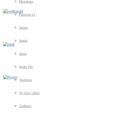
Megabass
Pontoon 21
Salmo
Smith
Sprut
Strike Pro
Tsuribito
Yo-Zuri / Duel
ZipBaits