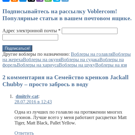
Подписывайтесь на рассылку Voblercom!
Популярные статьи в вашем почтовом ящике.
Адрес электронной почты
*
Другие воблеры по назначению:
Воблеры на голавля
Воблеры
на жереха
Воблеры на окуня
Воблеры на судака
Воблеры на
форель
Воблеры на хариуса
Воблеры на щуку
Воблеры на язя
2 комментария на Семейство кренков Jackall
Chubby – просто забрось в воду
dmitriy-cat
:
28.07.2016 в 12:43
Одна из лучших по голавлю на протяжении многих
сезонов. Лучше всего у меня работают расцветки Matt
Tiger, Matt Black, Pallet Yellow.
Ответить