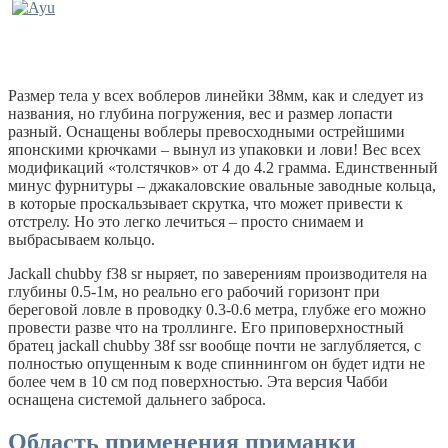
Размер тела у всех воблеров линейки 38мм, как и следует из
названия, но глубина погружения, вес и размер лопасти
разный. Оснащены воблеры превосходными острейшими
японскими крючками – вынул из упаковки и лови! Вес всех
модификаций «толстячков» от 4 до 4.2 грамма. Единственный
минус фурнитуры – джакаловские овальные заводные кольца,
в которые проскальзывает скрутка, что может привести к
отстрелу. Но это легко лечиться – просто снимаем и
выбрасываем кольцо.
Jackall chubby f38 sr ныряет, по заверениям производителя на
глубины 0.5-1м, но реально его рабочий горизонт при
береговой ловле в проводку 0.3-0.6 метра, глубже его можно
провести разве что на троллинге. Его приповерхностный
братец jackall chubby 38f ssr вообще почти не заглубляется, с
полностью опущенным к воде спиннингом он будет идти не
более чем в 10 см под поверхностью. Эта версия Чабби
оснащена системой дальнего заброса.
Область применения приманки