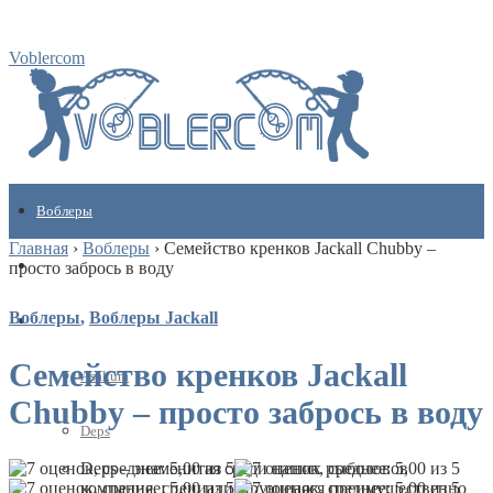
Voblercom
Воблеры
Главная
›
Воблеры
›
Семейство кренков Jackall Chubby –
Кулинарные рецепты
просто забрось в воду
Воблеры
,
Воблеры Jackall
Бренды
Семейство кренков Jackall
Asakura
Chubby – просто забрось в воду
Deps
Deps – знаменитая среди наших рыболовов
компания, специализирующаяся преимущественно