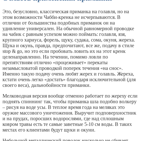
Это, безусловно, классическая приманка на голавля, но на
этом возможности Чабби-кренка не исчерпываются. В
отличии от большинства подобных приманок он на
удивление универсален. На обычной равномерной проводке
на чабик с равным успехом можно поймать: голавля, язя,
крупного хариуса, форель, щуку, судака, сома, окуня, жереха.
Щука и окунь, правда, предпочитают, все же, подачу в стиле
stop & go, но это если пробовать ловить их на этот кренк
целенаправленно. На течении, помимо ловли по
препятствиям отлично «процеживает» перекаты
незамысловатой проводкой поперек течения «на снос».
Именно такую подачу очень любят жерех и голавль. Жереха,
кстати очень легко «достать» благодаря исключительной (для
своего веса), дальнобойности приманки.
Мелководная версия вообще отменно работает по жереху если
поднять спиннинг так, чтобы приманка шла подобно волкеру
– рисуя на воде усы. В теплое время года на меляках это
оружие массового уничтожения. Выручит подповерхностник
и на прудах, поросших водорослями, где над сплошным
ковром травы есть те самые заветные 5-10 см воды. В таких
местах его клиентами будут щуки и окуни.
Небольшой металлический поводок нисколько не сбивает