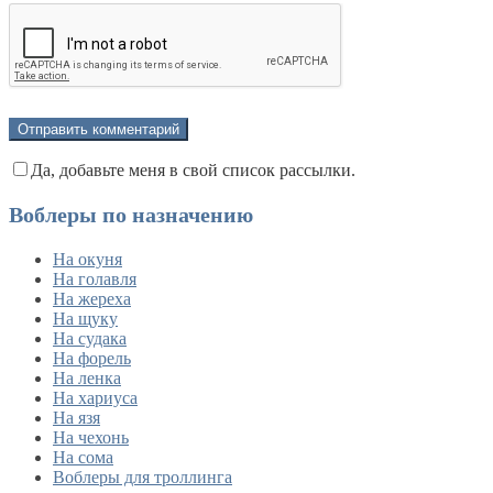
Да, добавьте меня в свой список рассылки.
Воблеры по назначению
На окуня
На голавля
На жереха
На щуку
На судака
На форель
На ленка
На хариуса
На язя
На чехонь
На сома
Воблеры для троллинга