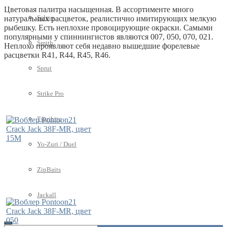
Цветовая палитра насыщенная. В ассортименте много
Salmo
натуральных расцветок, реалистично имитирующих мелкую
рыбешку. Есть неплохие провоцирующие окраски. Самыми
популярными у спиннингистов являются 007, 050, 070, 021.
Smith
Неплохо проявляют себя недавно вышедшие форелевые
расцветки R41, R44, R45, R46.
Sprut
Strike Pro
Tsuribito
Yo-Zuri / Duel
ZipBaits
Jackall