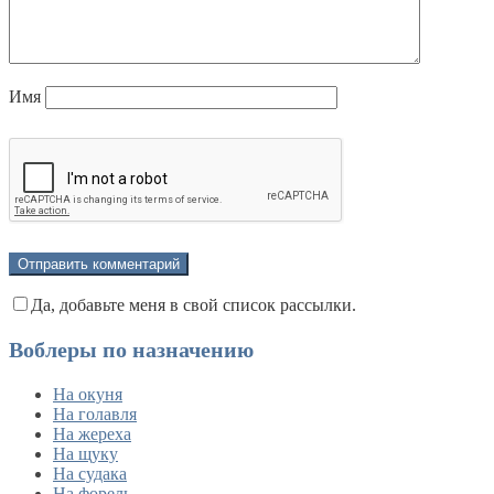
Имя
Да, добавьте меня в свой список рассылки.
Воблеры по назначению
На окуня
На голавля
На жереха
На щуку
На судака
На форель