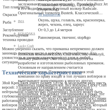
заслуживают несколько моделей: Пропбейт Buzz Jet
Плавающий (Floating), Суспендер
Тип плавучести
и его модификации. Крупный волкер Radscale.
(Suspending)
Оригинальный топвотер Busterk. Классический…
Окраски
30 вариантов
Окунь, щука, голавль, язь, красноперка,
IMA
Рыба
жерех, чехонь, елец, хариус
Заглубление
От 0,3 до 1,4 метров
KOSADAKA
Рекомендуемая
Равномерная, твичинг, stop&go
техника проводки
Lucky Craft
Можно уверенно сказать, что приманка непременно должен
занимать почетное место в коробке ультралайтчика. Его
Японская компания Lucky Craft известна, пожалуй,
уловистость и универсализм принесут улов в любой
любому рыболову. Она специализируется на
ситуации.
разработке и изготовлении рыболовных приманок.
Основным ее направлением считается
Технические характеристики
воблеростроение. Пластиковые изделия этой
компании по праву входят в топ лучших воблеров и
выигрывают конкуренцию у многих других
38ой КрекДжек имеет размер 3,8 см. В модельном ряду шесть
именитых производителей. Все воблеры Lucky Craft
версий: 3 плавающих (Floating) и 3 зависающих или с
отличаются высокой точностью и качеством
нейтральной плавучестью (Suspending). Воблер может быть
исполнения. Кто держал эти приманки в руках, тот
глубокозаныривающим (DR), мелкозаныривающим (SR) и
сразу скажет, что мало кто может сравниться с ними
работающим в среднем диапазоне (MR). В целом вся линейка
по культуре изготовления. Стойкое покрытие,
воблеров покрывает горизонт от 30 см до 1,4 метров, который
широчайшая цветовая гамма, великолепная
является наиболее перспективным в теплое время года, когда